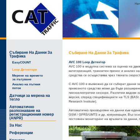
На
Събиране На Данни За
Събиране На Данни За Трафика
Трафика
AVC 100 Loop Детектор
EasyCOUNT
AVC 100 е модулна система за оценка на дви
Loop Детектори
категоризация, транзитен пренос и анализ на
средства се осъществява чрез тяхната скорос
Мерене на времето
за пътуване
С AVC 100 е възможно да се събират данни з
Анализ на пътния
поток
превозното средство може да бъде разширено
пиезоелектрични сензори. Различни видове х
Датчици за мерена на
версия, според спецификациите на TLS (BASt –
тегло
Research Institute).
Автоматично
разпознаване на
Автоматично прехвърляне на данни към едине
регистрационния номер
GSM / GPRS/UMTS и др. комуникация. Въз осн
(ANPR)
постоянен мониторинг на връзката за данни, 
За Нас
Референции